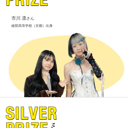
市川 凛
さん
綾部高等学校（京都）出身