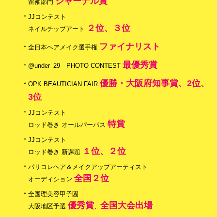
ジャーナル賞
留袖部門
＊JJコンテスト
２位、３位
ネイルチップアート
ファイナリスト
＊全日本ヘアメイク選手権
最優秀賞
＊@under_29 PHOTO CONTEST
優勝・大阪府知事賞、2位、
＊OPK BEAUTICIAN FAIR
3位
＊JJコンテスト
特賞
ロッド巻き オールパーパス
＊JJコンテスト
１位、２位
ロッド巻き 新課題
＊パリコレヘア＆メイクアップアーティスト
全国２位
オーディション
＊全国理美容甲子園
優秀賞
全国大会出場
大阪地区予選
、