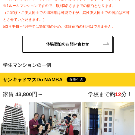
※1ルームマンションですので、原則3名さままでの宿泊となります。
（ご家族・ご友人同士での御利用は可能ですが、異性友人同士での宿泊は不可
とさせていただきます。）
※3月中旬～4月中旬は繁忙期のため、体験宿泊の利用はできません。
体験宿泊のお問い合わせ
学生マンションの一例
サンキャドマスDo NAMBA
食事付き
家賃
43,800円～
学校まで
約
12
分！