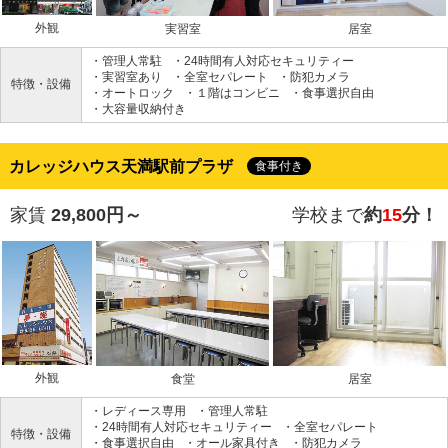
外観
実習室
居室
・管理人常駐
・24時間有人対応セキュリティー
・実習室あり
・全室セパレート
・防犯カメラ
特徴・設備
・オートロック
・１階はコンビニ
・食事選択自由
・大容量収納付き
カレッジハウス天満駅前プラザ
食事付き
家賃
29,800円～
学校まで
約
15
分！
外観
食堂
居室
・レディース専用
・管理人常駐
・24時間有人対応セキュリティー
・全室セパレート
特徴・設備
・食事選択自由
・オール家具付き
・防犯カメラ