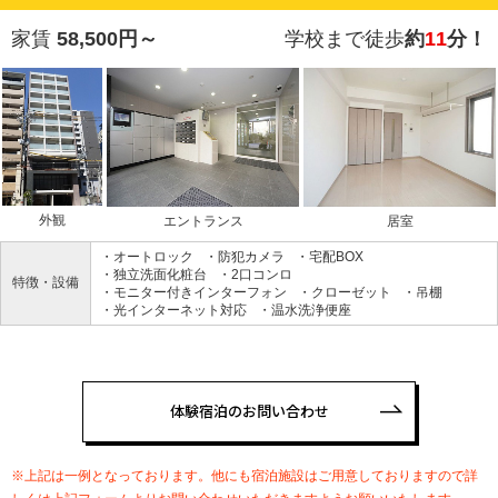
家賃
58,500円～
学校まで徒歩
約
11
分！
外観
エントランス
居室
・オートロック
・防犯カメラ
・宅配BOX
・独立洗面化粧台
・2口コンロ
特徴・設備
・モニター付きインターフォン
・クローゼット
・吊棚
・光インターネット対応
・温水洗浄便座
体験宿泊のお問い合わせ
※上記は一例となっております。他にも宿泊施設はご用意しておりますので詳