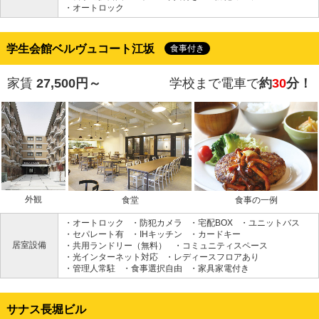
・オートロック
学生会館ベルヴュコート江坂
食事付き
家賃
27,500円～
学校まで電車で
約
30
分！
外観
食堂
食事の一例
・オートロック
・防犯カメラ
・宅配BOX
・ユニットバス
・セパレート有
・IHキッチン
・カードキー
居室設備
・共用ランドリー（無料）
・コミュニティスペース
・光インターネット対応
・レディースフロアあり
・管理人常駐
・食事選択自由
・家具家電付き
サナス長堀ビル