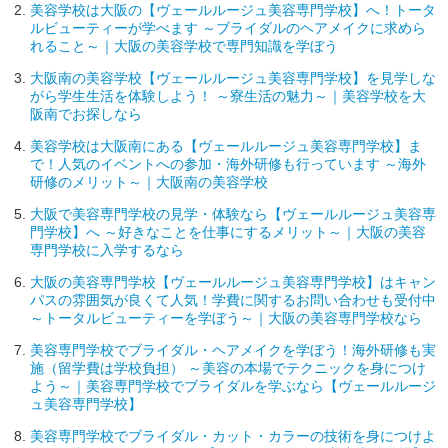
美容学校は大阪の【ヴェールルージュ美容専門学校】へ！トータ
ルビューティーが学べます ～ブライダルのヘアメイクに求めら
れること～｜大阪の美容学校で専門知識を学ぼう
大阪南の美容学校【ヴェールルージュ美容専門学校】を見学しな
がら学生生活を体験しよう！ ～寮生活の魅力～｜美容学校を大
阪南でお探しなら
美容学校は大阪南にある【ヴェールルージュ美容専門学校】ま
で！人気のイベントへの参加・海外研修も行っています ～海外
研修のメリット～｜大阪南の美容学校
大阪で美容専門学校の見学・体験なら【ヴェールルージュ美容専
門学校】へ ～好きなことを仕事にするメリット～｜大阪の美容
専門学校に入学するなら
大阪の美容専門学校【ヴェールルージュ美容専門学校】はキャン
パスの雰囲気が良くて人気！学費に関するお問い合わせも受付中
～トータルビューティーを学ぼう～｜大阪の美容専門学校なら
美容専門学校でブライダル・ヘアメイクを学ぼう！海外研修も実
施（留学費は学校負担） ～美容の本場でテクニックを身につけ
よう～｜美容専門学校でブライダルを学ぶなら【ヴェールルージ
ュ美容専門学校】
美容専門学校でブライダル・カット・カラーの技術を身につけよ