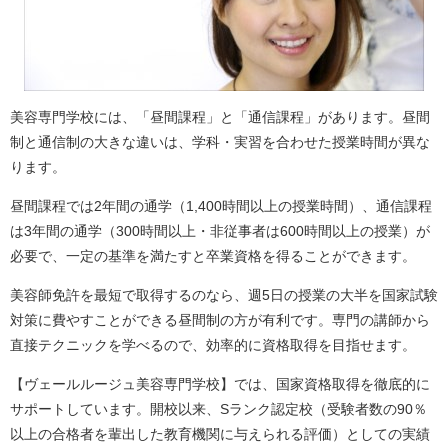
美容専門学校には、「昼間課程」と「通信課程」があります。
昼間
制と通信制の大きな違いは、学科・実習を合わせた授業時間が異な
ります。
昼間課程では2年間の通学（1,400時間以上の授業時間）、通信課程
は3年間の通学（300時間以上・非従事者は600時間以上の授業）が
必要で、一定の基準を満たすと卒業資格を得ることができます。
美容師免許
を最短で取得するのなら、週5日の授業の大半を国家試験
対策に費やすことができる昼間制の方が有利です。専門の講師から
直接テクニックを学べるので、効率的に資格取得を目指せます。
【ヴェールルージュ美容専門学校】では、国家資格取得を徹底的に
サポートしています。
開校以来、Sランク認定校（受験者数の90％
以上の合格者を輩出した教育機関に与えられる評価）としての実績