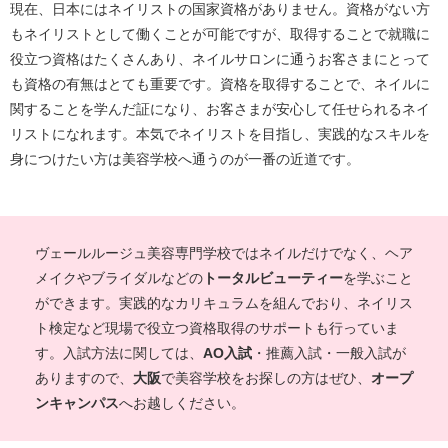
現在、日本にはネイリストの国家資格がありません。資格がない方
もネイリストとして働くことが可能ですが、取得することで就職に
役立つ資格はたくさんあり、ネイルサロンに通うお客さまにとって
も資格の有無はとても重要です。資格を取得することで、ネイルに
関することを学んだ証になり、お客さまが安心して任せられるネイ
リストになれます。本気でネイリストを目指し、実践的なスキルを
身につけたい方は美容学校へ通うのが一番の近道です。
ヴェールルージュ美容専門学校ではネイルだけでなく、ヘア
メイクやブライダルなどの
トータルビューティー
を学ぶこと
ができます。実践的なカリキュラムを組んでおり、ネイリス
ト検定など現場で役立つ資格取得のサポートも行っていま
す。入試方法に関しては、
AO入試
・推薦入試・一般入試が
ありますので、
大阪
で美容学校をお探しの方はぜひ、
オープ
ンキャンパス
へお越しください。