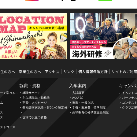
学生の方へ
卒業生の方へ
アクセス
リンク
個人情報保護方針
サイトのご利
就職・資格
入学案内
キャンパ
ーで学べるこ
就職サポート
入試概要
イベント
主な就職先・勤務先
AO入試
パーソナ
ム
卒業生メッセージ
推薦・一般入試
コンテス
美容師国家試験＜Sランク認定校
学費・教材費・奨学制度
クラブ活
ス
＞
高等教育の修学支援新制度
ス
現場で役立つ資格
ストコース