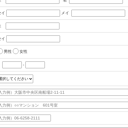
セイ
メイ
姓
セイ
男性
女性
〒
-