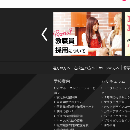
Prev
遠方の方へ
在校生の方へ
サロンの方へ
留
学校案内
カリキュラム
VRのトータルビューティーと
トータルビューティ
は？
と
実力派の講師陣
２年間のカリキュラ
未来体験プログラム
マスターコース
国家資格取得を徹底サポート
カットデザインコー
就職に強い！
カラーデザインコー
プロ仕様の最新設備
ヘアメイクコース
キャンパスは心斎橋
ブライダルスタイリ
職業実践専門課程認定校
海外研修
学校情報公開